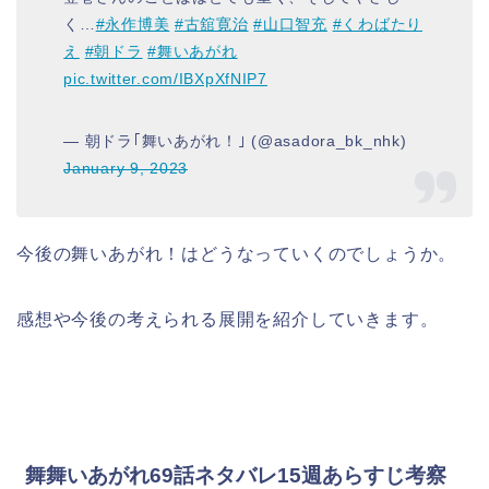
く…
#永作博美
#古舘寛治
#山口智充
#くわばたり
え
#朝ドラ
#舞いあがれ
pic.twitter.com/IBXpXfNIP7
— 朝ドラ｢舞いあがれ！｣ (@asadora_bk_nhk)
January 9, 2023
今後の舞いあがれ！はどうなっていくのでしょうか。
感想や今後の考えられる展開を紹介していきます。
舞舞いあがれ69話ネタバレ15週あらすじ考察