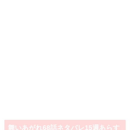
舞いあがれ68話ネタバレ15週あらす