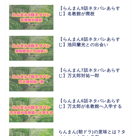
【らんまん9話ネタバレあらす
じ】名教館が廃校
【らんまん8話ネタバレあらす
じ】池田蘭光との出会い
【らんまん7話ネタバレあらす
じ】万太郎対祐一郎
【らんまん6話ネタバレあらす
じ】万太郎が名教館へ入学する
らんまん(朝ドラ)の意味とは？タ