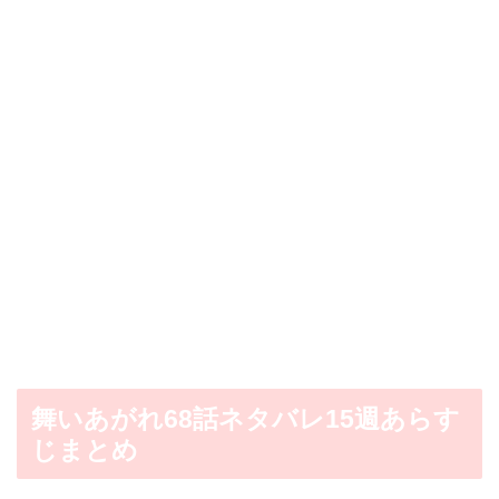
舞いあがれ68話ネタバレ15週あらす
じまとめ