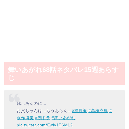
舞いあがれ68話ネタバレ15週あらす
じ
靴…あんのに…
お父ちゃんは…もうおらん…
#福原遥
#高橋克典
#
永作博美
#朝ドラ
#舞いあがれ
pic.twitter.com/Ewlv1T6M12