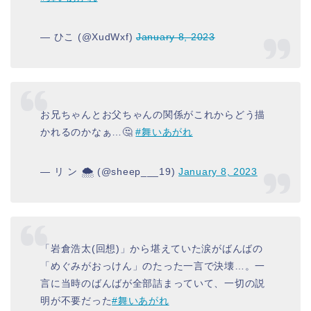
— ひこ (@XudWxf)
January 8, 2023
お兄ちゃんとお父ちゃんの関係がこれからどう描
かれるのかなぁ…🤔
#舞いあがれ
— リ ン 🌨 (@sheep___19)
January 8, 2023
「岩倉浩太(回想)」から堪えていた涙がばんばの
「めぐみがおっけん」のたった一言で決壊…。一
言に当時のばんばが全部詰まっていて、一切の説
明が不要だった
#舞いあがれ