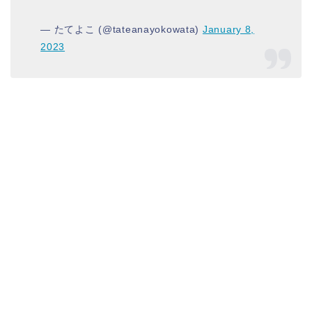
— たてよこ (@tateanayokowata)
January 8,
2023