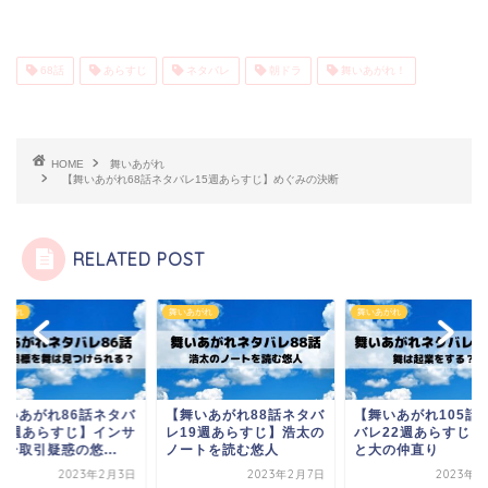
68話
あらすじ
ネタバレ
朝ドラ
舞いあがれ！
HOME
舞いあがれ
【舞いあがれ68話ネタバレ15週あらすじ】めぐみの決断
RELATED POST
あがれ
舞いあがれ
舞いあがれ
舞いあがれ86話ネタバ
【舞いあがれ88話ネタバ
【舞いあがれ105話
18週あらすじ】インサ
レ19週あらすじ】浩太の
バレ22週あらすじ】
ー取引疑惑の悠...
ノートを読む悠人
と大の仲直り
2023年2月3日
2023年2月7日
2023年3