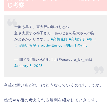
じ考察
一刻も早く、東大阪の娘のもとへ…
急ぎ支度する祥子さん…あのときの浩太さんの姿
がよみがえります。。
#高橋克典
#高畑淳子
#朝ド
ラ
#舞いあがれ
pic.twitter.com/8bmTjXvTlb
— 朝ドラ｢舞いあがれ！｣ (@asadora_bk_nhk)
January 8, 2023
今後の舞いあがれ！はどうなっていくのでしょうか。
感想や今後の考えられる展開を紹介していきます。