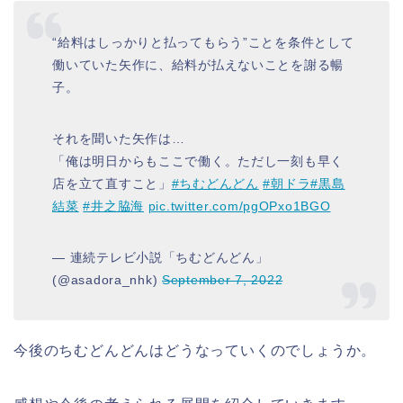
“給料はしっかりと払ってもらう”ことを条件として
働いていた矢作に、給料が払えないことを謝る暢
子。
それを聞いた矢作は…
「俺は明日からもここで働く。ただし一刻も早く
店を立て直すこと」
#ちむどんどん
#朝ドラ
#黒島
結菜
#井之脇海
pic.twitter.com/pgOPxo1BGO
— 連続テレビ小説「ちむどんどん」
(@asadora_nhk)
September 7, 2022
今後のちむどんどんはどうなっていくのでしょうか。