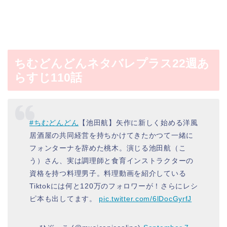
ちむどんどんネタバレプラス22週あ
らすじ110話
#ちむどんどん
【池田航】矢作に新しく始める洋風
居酒屋の共同経営を持ちかけてきたかつて一緒に
フォンターナを辞めた桃木。演じる池田航（こ
う）さん、実は調理師と食育インストラクターの
資格を持つ料理男子。料理動画を紹介している
Tiktokには何と120万のフォロワーが！さらにレシ
ピ本も出してます。
pic.twitter.com/6lDocGyrfJ