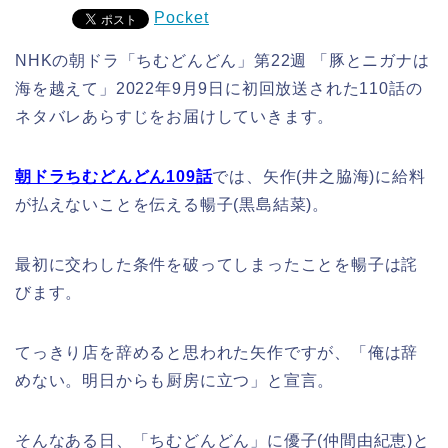
Pocket
NHKの朝ドラ「ちむどんどん」第22週 「豚とニガナは
海を越えて」2022年9月9日に初回放送された110話の
ネタバレあらすじをお届けしていきます。
朝ドラちむどんどん109話
では、矢作(井之脇海)に給料
が払えないことを伝える暢子(黒島結菜)。
最初に交わした条件を破ってしまったことを暢子は詫
びます。
てっきり店を辞めると思われた矢作ですが、「俺は辞
めない。明日からも厨房に立つ」と宣言。
そんなある日、「ちむどんどん」に優子(仲間由紀恵)と