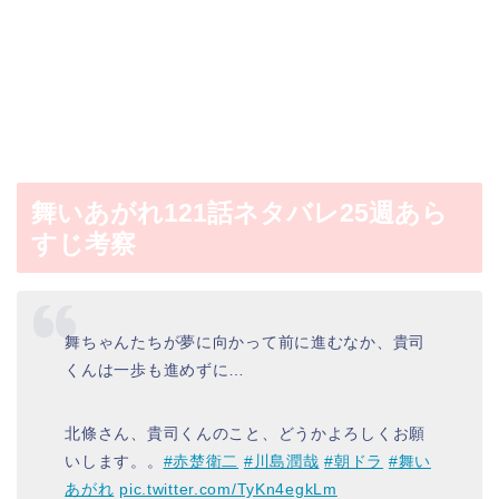
舞いあがれ121話ネタバレ25週あら
すじ考察
舞ちゃんたちが夢に向かって前に進むなか、貴司
くんは一歩も進めずに…
北條さん、貴司くんのこと、どうかよろしくお願
いします。。
#赤楚衛二
#川島潤哉
#朝ドラ
#舞い
あがれ
pic.twitter.com/TyKn4egkLm