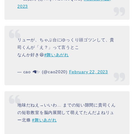
2023
リューが、ちゃぶ台にゆっくり頭ゴツンして、貴
司くんが「え？」って言うとこ
なんか好き😆
#舞いあがれ
— cao 🦙✨ (@cao2020)
February 22, 2023
地味だねえ→いいわ… までの短い隙間に貴司くん
の短歌教室を脳内展開して萌えてたんだよねリュ
ー北條
#舞いあがれ