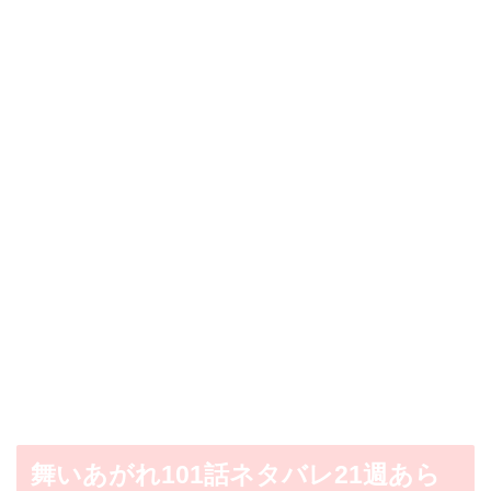
舞いあがれ101話ネタバレ21週あら