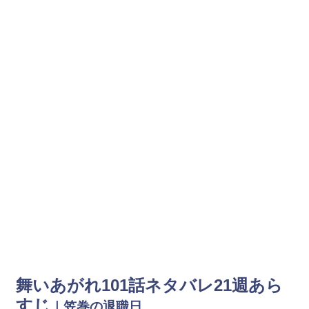
舞いあがれ101話ネタバレ21週あら
すじ
｜笠巻の退職日