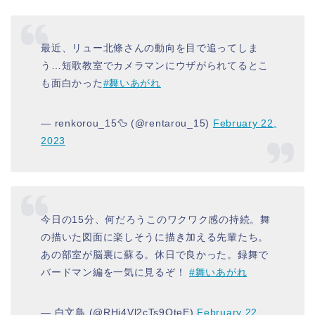
最近、リュー北條さんの動向を目で追ってしま
う…短歌教室でカメラマンにウザがられてるとこ
も面白かった
#舞いあがれ
— renkorou_15🦆 (@rentarou_15)
February 22,
2023
今日の15分、何だろうこのワクワク感の持続。舞
の描いた図面に楽しそうに描き加える先輩たち。
あの部室が脳裏に蘇る。休日で良かった。録舞で
バードマン編を一気に見るぞ！
#舞いあがれ
— 白文鳥 (@RHj4Vl2cTs9QteE)
February 22,