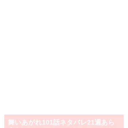
舞いあがれ101話ネタバレ21週あら