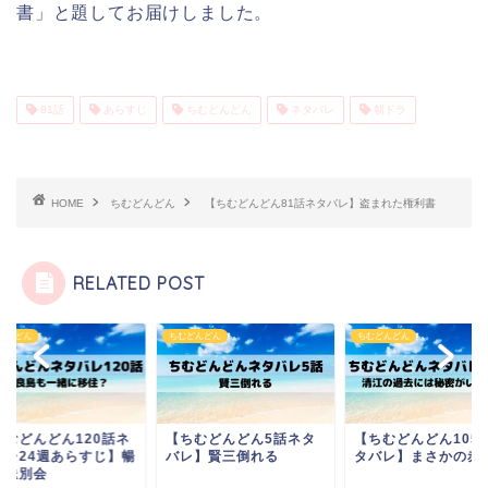
書」と題してお届けしました。
81話
あらすじ
ちむどんどん
ネタバレ
朝ドラ
HOME
ちむどんどん
【ちむどんどん81話ネタバレ】盗まれた権利書
RELATED POST
どんどん
ちむどんどん
ちむどんどん
ちむどんどん120話ネ
【ちむどんどん5話ネタ
【ちむどんどん105
バレ24週あらすじ】暢
バレ】賢三倒れる
タバレ】まさかの赤
の送別会