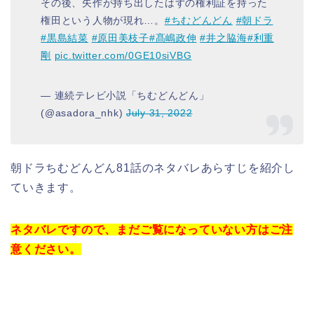
その後、矢作が持ち出したはずの権利証を持った
権田という人物が現れ…。
#ちむどんどん
#朝ドラ
#黒島結菜
#原田美枝子
#髙嶋政伸
#井之脇海
#利重
剛
pic.twitter.com/0GE10siVBG
— 連続テレビ小説「ちむどんどん」
(@asadora_nhk)
July 31, 2022
朝ドラちむどんどん81話のネタバレあらすじを紹介し
ていきます。
ネタバレですので、まだご覧になっていない方はご注
意ください。