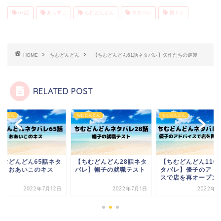
61話
あらすじ
ちむどんどん
ネタバレ
朝ドラ
HOME
ちむどんどん
【ちむどんどん61話ネタバレ】矢作たちの逆襲
RELATED POST
どんどん
ちむどんどん
ちむどんどん
ちむどんどん65話ネタ
【ちむどんどん28話ネタ
【ちむどんどん110
レ】おあいこのキス
バレ】暢子の就職テスト
タバレ】優子のアド
スで店を再オープン
2022年7月12日
2022年7月1日
2022年9