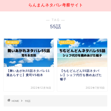
らんまんネタバレ考察サイト
― TAG ―
55話
舞いあがれ
ちむどんどん
【舞いあがれ55話ネタバレ11
【ちむどんどん55話ネタバ
週あらすじ】貴司VS柏木
レ】シェフ代行を務めあげた
暢子
2022年12月16日
2022年7月10日
HOME
55話